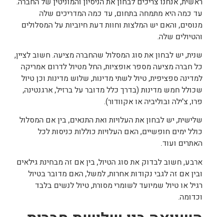
ראשית, אנחנו צריכים לבחון את הניסיון והמוניטין של החברה.
עד כמה היא מתמחה בתחום, עד כמה המדריכים שלה
מנוסים, והאם יש המלצות וחוות דעת חיוביות על המסלולים
והטיולים שלה.
שנית, יש לבחון את סוג המסלול שהחברה מציעה. חשוב לציין,
כל חברה מציעה מספר אופציות, החל מטיול לדרום אמריקה
למדינה ספציפית, טיול לשתי מדינות, שלוש מדינות וכן טיול
שכולל חמש מדינות (בדרך כלל מדובר על ברזיל, ארגנטינה,
פרו, צ'ילה ובוליביה או אקוודור).
שלישית, יש לבחון את העלויות ואת התנאים, בין אם המסלול
כולל ימים חופשיים, האם העלויות כוללות כניסות לכל
האתרים ועוד.
ארבע, חשוב לבדוק את סוג הטיול, בין אם זה מבחינת גילאים
ובין אם זה לגבי נקודות אחרות, למשל, האם מדובר בטיול
רגיל או טיול שמיועד לשומרי מסורת, טיול לנשים בלבד
וכדומה.