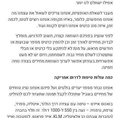
אפילו ישתלם לנו יותר.
מעבר לשאלת האופציות, אנחנו צריכים לשאול את עצמנו מה
אנחנו מחפשים, כלומר, באיזו תקופה אנחנו רוצים לטוס, לכמה
זמן, איזה סוג כרטיס אנחנו רוצים לקנות ועוד.
לפני שנציג בפניכם השוואה קצרה, חשוב להדגיש, מומלץ
לבדוק מחירים לאורך זמן וכן להזמין כרטיס מספר שבועות או
חודשים מראש, על מנת לא להיתקע בלי כרטיס או מבלי
שתצטרכו לשלם מחיר גבוה. לשמחתנו, היום יש לא מעט
אפשרויות בעזרתן אפשר לערוך השוואת מחירים בצורה נוחה
וזמינה.
כמה עולות טיסות לדרום אמריקה
אנחנו נבחר מספר יעדים בולטים ועל פיהם אנחנו נציג טווחים
של מחירים בשביל שתוכלו לקבל תמונה שתעזור לכם להחליט.
בואנוס איירס – טיסה עם עצירה דרך הולנד, איטליה, ספרד,
צרפת, גרמניה – נעה בין 550 ל-1000 דולר. זה תלוי בחברה
(החברות שבחנו הן אלאיטליה, KLM, אייר פראנס, לופטנזה ואייר