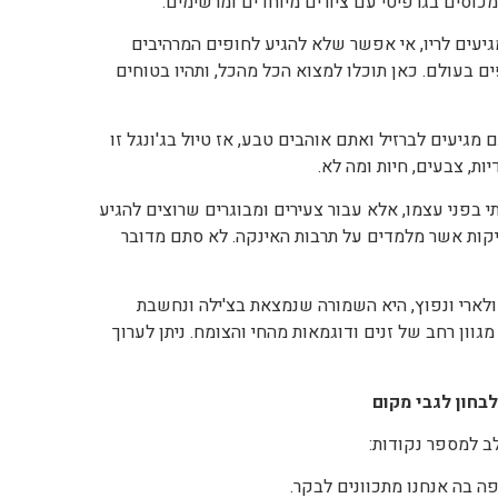
מכוסים בגרפיטי עם ציורים מיוחדים ומרשימים.
מגיעים לריו, אי אפשר שלא להגיע לחופים המרהיבים
בעולם. כאן תוכלו למצוא הכל מהכל, ותהיו בטוחים
מגיעים לברזיל ואתם אוהבים טבע, אז טיול בג'ונגל זו
יות, צבעים, חיות ומה לא.
 בפני עצמו, אלא עבור צעירים ומבוגרים שרוצים להגיע
יקות אשר מלמדים על תרבות האינקה. לא סתם מדובר
לארי ונפוץ, היא השמורה שנמצאת בצ'ילה ונחשבת
וון רחב של זנים ודוגמאות מהחי והצומח. ניתן לערוך
בחון לגבי מקום
ב למספר נקודות:
ה בה אנחנו מתכוונים לבקר.