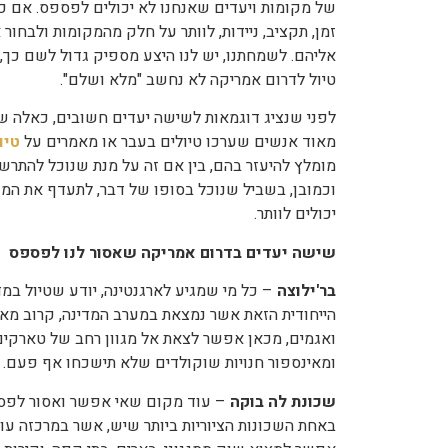
של מקומות ויעדים שאנחנו לא יכולים לפספס. אם כב
זמן, תקציב, ניידות, לוותר על חלק מהמקומות ולבחור
אליהם. לשמחתנו, יש לנו היצע מספיק גדול לשם כך,
טיול לדרום אמריקה לא נחשב "מלא ושלם".
לפני שנציג דוגמאות לשישה יעדים חשובים, כאלה שא
מאוד אנשים שערכו טיולים בעבר או מאמרים על
טיו
מומלץ להיעזר בהם, בין אם זה על מנת שנוכל להתרשם
וכמובן, בשביל שנוכל בסופו של דבר, לתעדף את המקו
יכולים לוותר.
שישה יעדים בדרום אמריקה שאסור לנו לפספס
בר'ילוצה
– כל מי שמגיע לארגנטינה, יודע שטיול במדי
הייחודית הזאת אשר נמצאת במערב המדינה, קרוב מאו
ואגמים, מכאן אפשר לצאת אל מגוון רחב של טארקים ו
ומאינספור חנויות שוקולדים שלא תישכחו אף פעם.
שכונת לה בוקה
– עוד מקום שאי אפשר ואסור לפספס
באחת השכונות הציוריות ביותר שיש, אשר במרכזה עומ