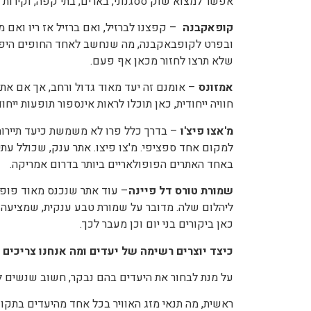
אפשר למצוא שוק ססגנוני, בארים, בתי קפה, וקירות 
קופאקבנה
– קפצנו לברזיל, ואם ברזיל אז ריו ואם 
ובפרט לקופבאקבנה, מה שנחשב לאחד החופים היפים 
שלא תרצו לחזור מכאן אף פעם.
אמזונס
– אומנם זה יעד מאוד גדול ורחב, אך אם אתם 
חוויה ייחודית, כאן תוכלו לראות אינספור תופעות ייחוד
מ'אצו פיצ'ו
– בדרך כלל פרו לא משמשת כיעד תיירותי
למקום אחד ספציפי. מ'צו פיצו. אתר ענק, שכולל עת
באחד האתרים הפופולאריים ביותר בדרום אמריקה.
שמורת טורס דל פיינה
– עוד אתר שנכנס מאוד פופו
ליהלום שלה. מדובר על שמורת טבע ענקית, שמציעה מג
כאן ביקורים בני יום וכן מעבר לכך.
כיצד יוצרים רשימה של יעדים ומה אנחנו צריכים ל
על מנת לבחור את היעדים בהם נבקר, חשוב שנשים ל
ראשית, מה תנאי מזג האוויר בכל אחד מהיעדים בתקופ