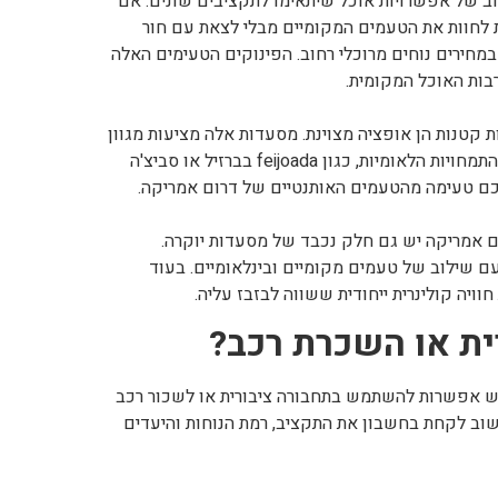
ב של אפשרויות אוכל שיתאימו לתקציבים שונים. אם
ת לחוות את הטעמים המקומיים מבלי לצאת עם חור
חירים נוחים מרוכלי רחוב. הפינוקים הטעימים האלה
בות האוכל המקומית.
ת קטנות הן אופציה מצוינת. מסעדות אלה מציעות מגוון
מנות מסורתיות במחירים סבירים. הקפד לנסות את ההתמחויות הלאומיות, כגון feijoada בברזיל או סביצ'ה
לכם טעימה מהטעמים האותנטיים של דרום אמריקה.
ם אמריקה יש גם חלק נכבד של מסעדות יוקרה.
ם שילוב של טעמים מקומיים ובינלאומיים. בעוד
וויה קולינרית ייחודית ששווה לבזבז עליה.
ית או השכרת רכב?
יש אפשרות להשתמש בתחבורה ציבורית או לשכור רכב
חשוב לקחת בחשבון את התקציב, רמת הנוחות והיעדים