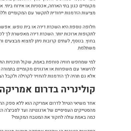
מקומיים כגון בתי הארחה, אכסניות או אירוח ביתי. א
מציעות הזדמנות ייחודית לתקשר עם המקומיים וללמ
חלופה נוספת היא השכרת דירה או בית נופש. אפשרו
לתקופות ארוכות יותר. השכרת דירה מאפשרת לך לק
בחוץ. בנוסף, לעתים קרובות ניתן למצוא מבצעים ו
משתלמת.
למי שמחפש חוויה סוחפת באמת, שקול תוכניות התנ
להישאר עם משפחות או ארגונים מקומיים בתמורה לכ
אלא גם תהיה לך הזדמנות להחזיר לקהילה ולקבל הב
קולינריה בדרום אמריקה
אחד משיאי הטיול לדרום אמריקה הוא ללא ספק הה
מהסטייקים העסיסיים של ארגנטינה ועד לסביצ'ה האק
כמה באמת עולה לחקור את המטבח המקומי?