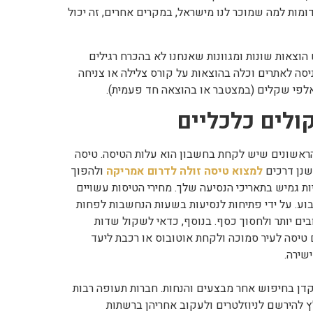
דומות למה שמוכר לנו מישראל, במקרים אחרים, זה יכול
וצאות שונות ומגוונות שאנחנו לא בהכרח רגילים
יסה לאתרים וכלה בהוצאות על קורס צלילה או צניחה
אלפי שקלים (במצטבר או בהוצאה חד פעמית).
ולים כלכליים
ראשונים שיש לקחת בחשבון הוא עלות הטיסה. טיסה
שנן דרכים
ל
מצוא טיסה זולה לדרום אמריקה
ולהפוך
ות גמיש בתאריכי הנסיעה שלך. מחירי הטיסות עשויים
ע. על ידי פתיחות לנסיעות בשעות הנחשבות לפחות
בים יותר ולחסוך כסף. בנוסף, כדאי לשקול שדות
טיסה לעיר סמוכה ולקחת אוטובוס או רכבת ליעד
שירה.
קדן בחיפוש אחר מבצעים והנחות. חברות תעופה רבות
ץ להירשם לניוזלטרים ולעקוב אחריהן ברשתות