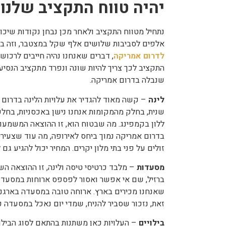
יהיה טווח התקציב שלנו
נתחיל מטווח התקציב ולאחר מכן נבחן נקודות שיכול
אלפים לסביבות שלושים אלף שקל במצטבר, וזה ב
לדרום אמריקה
, דברים שאנחנו נהיה חייבים לרכוש ל
התקציב לכך צריך להיות שונה ונפרד מתקציב הנסיע
שנבלה בדרום אמריקה.
לינה
– קשה מאוד להגדיר את עלויות הלינה בדרום אמ
שנית, בחלק מהמקומות אנחנו נישן באכסניות, בחלק
ללון בקמפינג. מה שבטוח הוא, זו ההוצאה המשמעותי
בדרום אמריקה נמוך ביחס לאירופה, מה עוד שצעירי
זולים על פני בתי מלון יקרים. המחיר יכול להגיע גם לסכומים של 00
מסעדות
– מלבד כרטיסי טיסה ולינה, זו ההוצאה הש
ברזיל, שם אי אפשר ואסור לפספס ארוחות במסעדות 
זאת, נזכור שסביר להניח, שמדי יום נאכל במסעדה כ
בילויים
– העלויות כאן משתנות בהתאם לסוג הבילוי