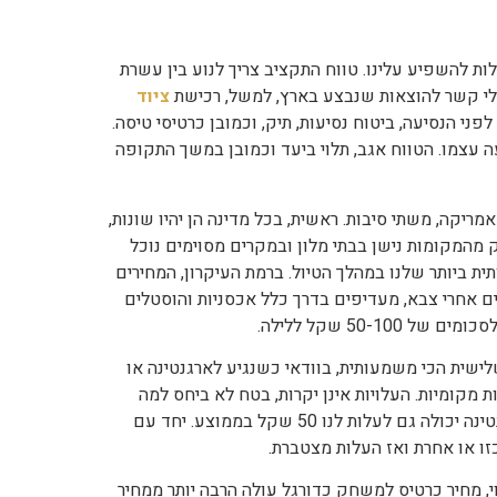
ות להשפיע עלינו. טווח התקציב צריך לנוע בין עשרת
לי קשר להוצאות שנבצע בארץ, למשל, רכישת
ציוד
פני הנסיעה, ביטוח נסיעות, תיק, וכמובן כרטיסי טיסה.
ה עצמו. הטווח אגב, תלוי ביעד וכמובן במשך התקופה
ריקה, משתי סיבות. ראשית, בכל מדינה הן יהיו שונות,
 מהמקומות נישן בבתי מלון ובמקרים מסוימים נוכל
ת ביותר שלנו במהלך הטיול. ברמת העיקרון, המחירים
ם אחרי צבא, מעדיפים בדרך כלל אכסניות והוסטלים
50-1 שקל ללילה.
לישית הכי משמעותית, בוודאי כשנגיע לארגנטינה או
מקומיות. העלויות אינן יקרות, בטח לא ביחס למה
שאנחנו מכירים בארץ. ארוחה טובה במסעדה בארגנטינה יכולה גם לעלות לנו 50 שקל בממוצע. יחד עם
זו או אחרת ואז העלות מצטברת.
, מחיר כרטיס למשחק כדורגל עולה הרבה יותר ממחיר