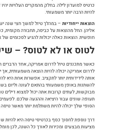
כרטיס למועדון לילה. בחלק מהמקרים העלויות יהיו 
להיות הרבה יותר משמעותי.
הוצאות ייחודיות
– במהלך טיול למשך חצי שנה יש ה
אליהן. החל מהוצאות על כביסה, תחבורה מקומית, כנ
חופשית. הוצאות כאלה יכולות להגיע לסכומים של 
לטוס או לא לטוס? – שיק
כאשר מתכננים טיול לדרום אמריקה, אחד הדברים ה
לדרום אמריקה יכולה להיות הוצאה משמעותית, אך י
אותה לידידותית יותר לתקציב. אפשרות אחת היא להי
להשתנות באופן משמעותי בהתאם לעונה וליום בשבו
מבוקשות, לעתים קרובות אתה יכול למצוא דילים טו
תעופה שונים עבור היציאה וההגעה שלכם. לפעמים 
הסופי שלך יכולה להיות משתלמת יותר מאשר טיסה י
דרך נוספת לחסוך כסף בכרטיסי טיסה היא להיות ש
מציעות מבצעים ומכירות לאורך כל השנה, לכן מומל