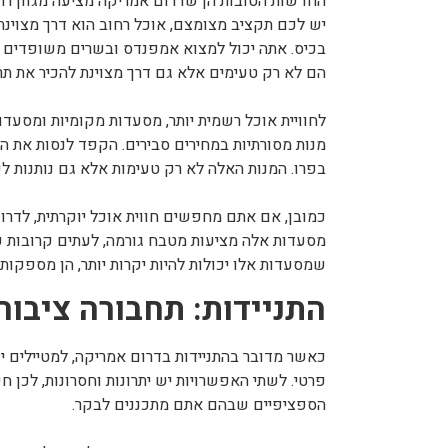
החדשות הטובות הן שדרום אמריקה מציעה מגוון רח
יש לכם תקציב מצומצם, אוכל רחוב הוא דרך מצוינ
בכיס. אתה יכול למצוא אמפנדס ובשרים משופדים במ
הם לא רק טעימים אלא גם דרך מצוינת להכיר את תר
לחוויית אוכל רשמית יותר, מסעדות מקומיות ומסעדו
בפרו. המנות האלה לא רק טעימות אלא גם נותנות 
כמובן, אם אתם מחפשים חווית אוכל יוקרתית, לדרו
מסעדות אלה מציעות מטבח גורמה, לעתים קרובות ע
שמסעדות אלו יכולות להיות יקרות יותר, הן מספקות ח
התניידות: תחבורה ציבור
כאשר מדובר בהתניידות בדרום אמריקה, למטיילים 
פרטי. לשתי האפשרויות יש יתרונות וחסרונות, לכן 
הספציפיים שבהם אתם מתכננים לבקר.